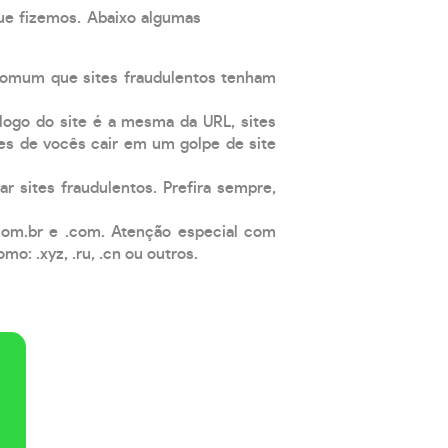
que fizemos. Abaixo algumas
comum que sites fraudulentos tenham
 logo do site é a mesma da URL, sites
es de vocês cair em um golpe de site
ar sites fraudulentos. Prefira sempre,
com.br e .com. Atenção especial com
: .xyz, .ru, .cn ou outros.