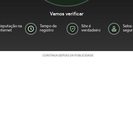
Vamos verificar
Reputação na
Tempo de
Site é
Selos
nternet
registro
verdadeiro
segur
CONTINUA DEPOIS DA PUBLICIDADE