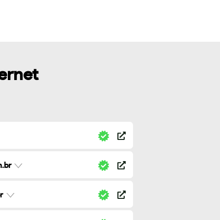
ternet
.br
r