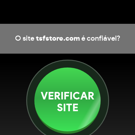
O site
tsfstore.com
é confiável?
VERIFICAR
SITE