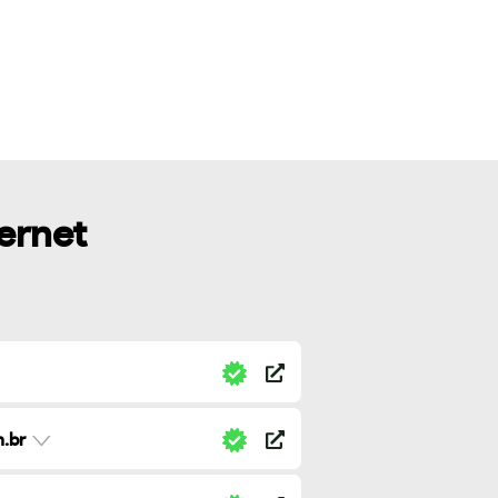
ternet
.br