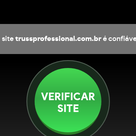
 site
trussprofessional.com.br
é confiáve
VERIFICAR
SITE