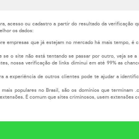
, acesso ou cadastro a partir do resultado da verificação 
elhor os dados:
pre empresas que já estejam no mercado há mais tempo, é 
e se o site não está tentando se passar por outro, veja se a
tes, nossa verificação de links diminui em até 99% as chanc
a a experiência de outros clientes pode te ajudar a identific
 mais populares no Brasil, são os domínios que terminam .
xtensões. É comum que sites criminosos, usem extensões como