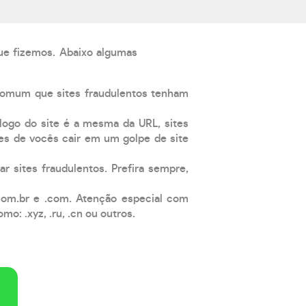
que fizemos. Abaixo algumas
comum que sites fraudulentos tenham
 logo do site é a mesma da URL, sites
es de vocês cair em um golpe de site
ar sites fraudulentos. Prefira sempre,
com.br e .com. Atenção especial com
: .xyz, .ru, .cn ou outros.