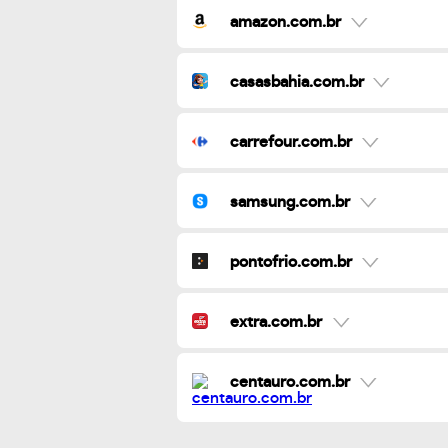
amazon.com.br
casasbahia.com.br
carrefour.com.br
samsung.com.br
pontofrio.com.br
extra.com.br
centauro.com.br