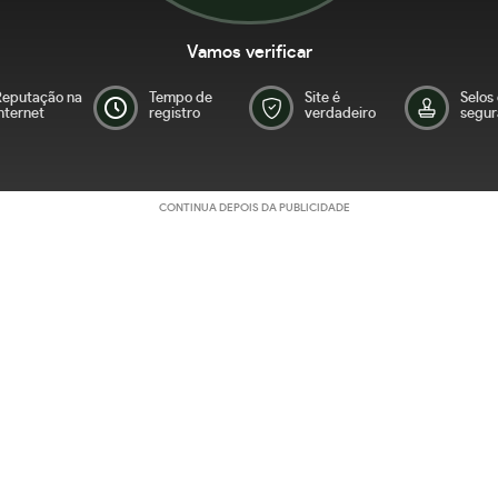
Vamos verificar
Reputação na
Tempo de
Site é
Selos
nternet
registro
verdadeiro
segur
CONTINUA DEPOIS DA PUBLICIDADE