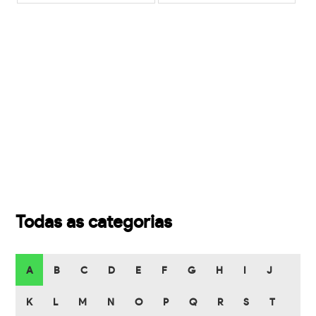
Todas as categorias
A
B
C
D
E
F
G
H
I
J
K
L
M
N
O
P
Q
R
S
T