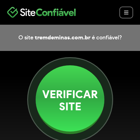
O site
tremdeminas.com.br
é confiável?
VERIFICAR
SITE