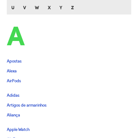
U
V
W
X
Y
Z
A
Apostas
Alexa
AirPods
Adidas
Artigos de armarinhos
Aliança
Apple Watch