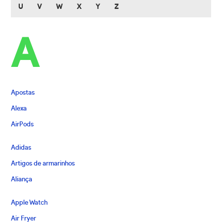
U
V
W
X
Y
Z
A
Apostas
Alexa
AirPods
Adidas
Artigos de armarinhos
Aliança
Apple Watch
Air Fryer