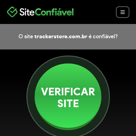
O site
trackerstore.com.br
é confiável?
VERIFICAR
SITE