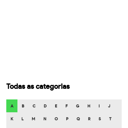
Todas as categorias
A
B
C
D
E
F
G
H
I
J
K
L
M
N
O
P
Q
R
S
T