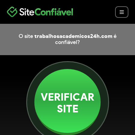
O site
trabalhosacademicos24h.com
é
confiável?
VERIFICAR
SITE