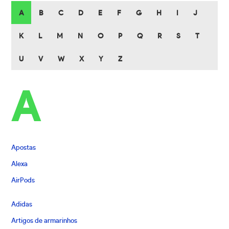
A
B
C
D
E
F
G
H
I
J
K
L
M
N
O
P
Q
R
S
T
U
V
W
X
Y
Z
A
Apostas
Alexa
AirPods
Adidas
Artigos de armarinhos