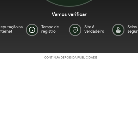
Vamos verificar
Reputação na
Tempo de
Site é
Selos
nternet
registro
verdadeiro
segur
CONTINUA DEPOIS DA PUBLICIDADE