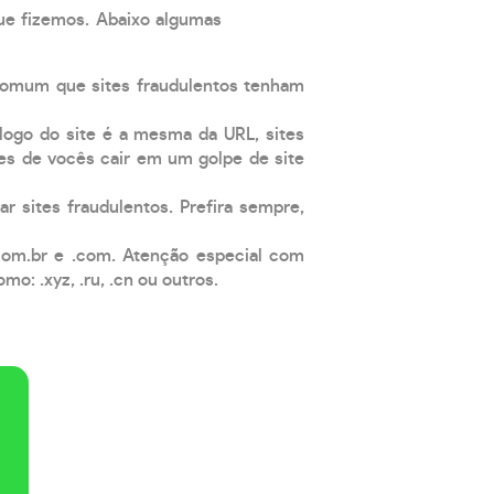
que fizemos. Abaixo algumas
comum que sites fraudulentos tenham
 logo do site é a mesma da URL, sites
es de vocês cair em um golpe de site
ar sites fraudulentos. Prefira sempre,
com.br e .com. Atenção especial com
: .xyz, .ru, .cn ou outros.