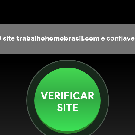
 site
trabalhohomebrasil.com
é confiáve
VERIFICAR
SITE