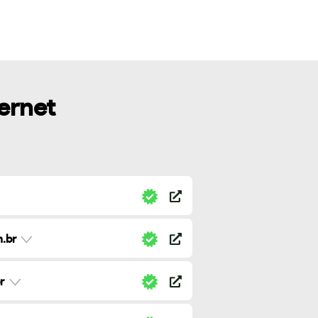
ternet
.br
r