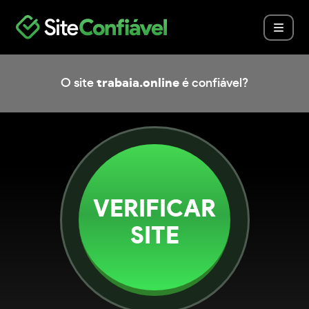
O site
trabaia.online
é confiável?
VERIFICAR
SITE