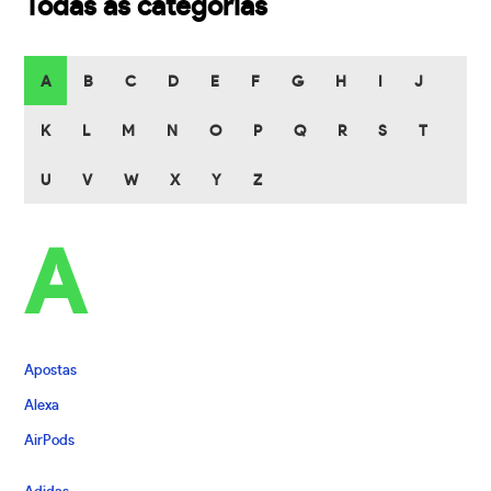
Todas as categorias
A
B
C
D
E
F
G
H
I
J
K
L
M
N
O
P
Q
R
S
T
U
V
W
X
Y
Z
A
Apostas
Alexa
AirPods