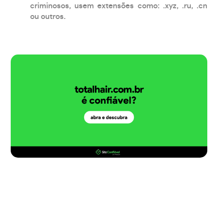
criminosos, usem extensões como: .xyz, .ru, .cn
ou outros.