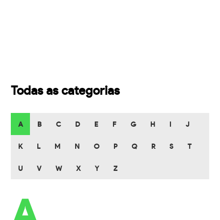
Todas as categorias
A
B
C
D
E
F
G
H
I
J
K
L
M
N
O
P
Q
R
S
T
U
V
W
X
Y
Z
A