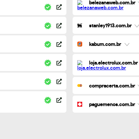
belezanaweb.com.br
stanley1913.com.br
kabum.com.br
loja.electrolux.com.br
compracerta.com.br
paguemenos.com.br