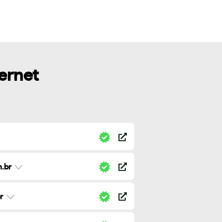
ternet
.br
r