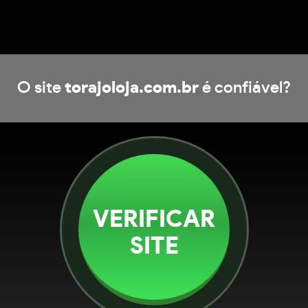
O site
torajoloja.com.br
é confiável?
VERIFICAR
SITE