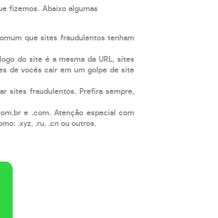
que fizemos. Abaixo algumas
comum que sites fraudulentos tenham
 logo do site é a mesma da URL, sites
es de vocês cair em um golpe de site
ar sites fraudulentos. Prefira sempre,
com.br e .com. Atenção especial com
: .xyz, .ru, .cn ou outros.