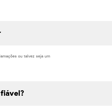
r
lamações ou talvez seja um
fiável?