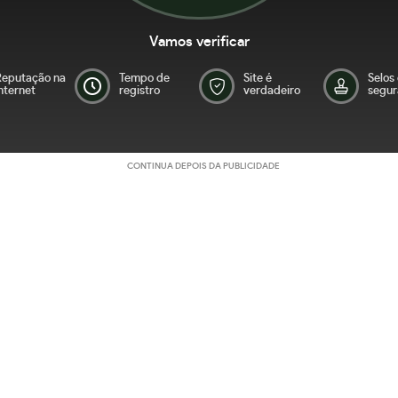
Vamos verificar
Reputação na
Tempo de
Site é
Selos
nternet
registro
verdadeiro
segur
CONTINUA DEPOIS DA PUBLICIDADE