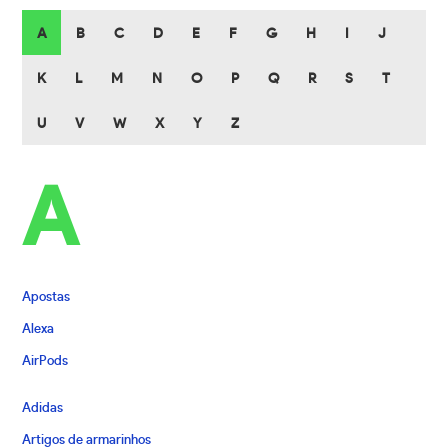
A
B
C
D
E
F
G
H
I
J
K
L
M
N
O
P
Q
R
S
T
U
V
W
X
Y
Z
A
Apostas
Alexa
AirPods
Adidas
Artigos de armarinhos