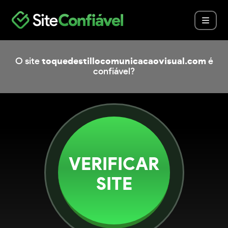
O site
toquedestillocomunicacaovisual.com
é
confiável?
VERIFICAR
SITE