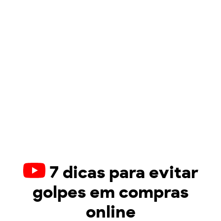
7 dicas para evitar
golpes em compras
online