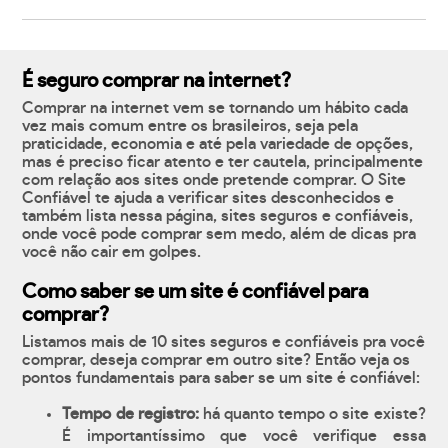
É seguro comprar na internet?
Comprar na internet vem se tornando um hábito cada
vez mais comum entre os brasileiros, seja pela
praticidade, economia e até pela variedade de opções,
mas é preciso ficar atento e ter cautela, principalmente
com relação aos sites onde pretende comprar. O Site
Confiável te ajuda a verificar sites desconhecidos e
também lista nessa página, sites seguros e confiáveis,
onde você pode comprar sem medo, além de dicas pra
você não cair em golpes.
Como saber se um site é confiável para
comprar?
Listamos mais de 10 sites seguros e confiáveis pra você
comprar, deseja comprar em outro site? Então veja os
pontos fundamentais para saber se um site é confiável:
Tempo de registro:
há quanto tempo o site existe?
É importantíssimo que você verifique essa