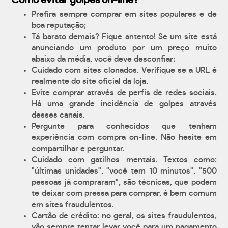
Como evitar golpes on-line?
Prefira sempre comprar em sites populares e de
boa reputação;
Tá barato demais? Fique antento! Se um site está
anunciando um produto por um preço muito
abaixo da média, você deve desconfiar;
Cuidado com sites clonados. Verifique se a URL é
realmente do site oficial da loja.
Evite comprar através de perfis de redes sociais.
Há uma grande incidência de golpes através
desses canais.
Pergunte para conhecidos que tenham
experiência com compra on-line. Não hesite em
compartilhar e perguntar.
Cuidado com gatilhos mentais. Textos como:
"últimas unidades", "você tem 10 minutos", "500
pessoas já compraram", são técnicas, que podem
te deixar com pressa para comprar, é bem comum
em sites fraudulentos.
Cartão de crédito: no geral, os sites fraudulentos,
vão sempre tentar levar você para um pagamento