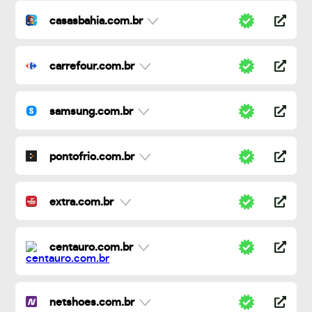
casasbahia.com.br
carrefour.com.br
samsung.com.br
pontofrio.com.br
extra.com.br
centauro.com.br
netshoes.com.br