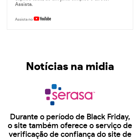
Assista.
Assista no
Notícias na midia
Durante o período de Black Friday,
o site também oferece o serviço de
verificação de confiança do site de