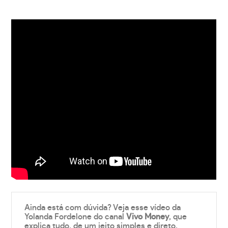
Ainda está com dúvida? Veja esse vídeo da
Yolanda Fordelone do canal
Vivo Money
, que
explica tudo, de um jeito simples e direto.