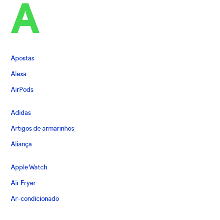
A
Apostas
Alexa
AirPods
Adidas
Artigos de armarinhos
Aliança
Apple Watch
Air Fryer
Ar-condicionado