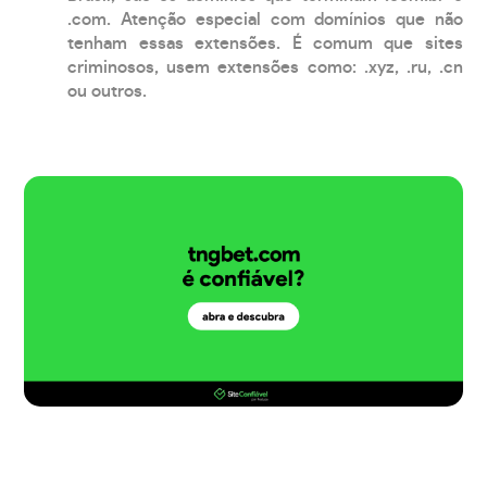
.com. Atenção especial com domínios que não
tenham essas extensões. É comum que sites
criminosos, usem extensões como: .xyz, .ru, .cn
ou outros.