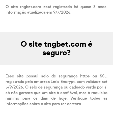
O site tngbet.com está registrado há quase 3 anos.
Informação atualizada em 9/7/2026.
O site tngbet.com é
seguro?
Esse site possui selo de segurança https ou SSL,
registrado pela empresa Let's Encrypt, com validade até
5/9/2026. O selo de segurança ou cadeado verde por si
só não garante que um site é confiável, mas é requisito
mínimo para os dias de hoje. Verifique todas as
informações sobre o site para ter certeza.