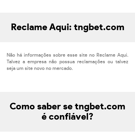
Reclame Aqui: tngbet.com
Não há informações sobre esse site no Reclame Aqui.
Talvez a empresa não possua reclamações ou talvez
seja um site novo no mercado.
Como saber se tngbet.com
é confiável?