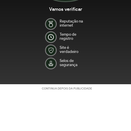
Vamos verificar
Reputação na
internet
Tempo de
registro
Site é
verdadeiro
Selos de
segurança
CONTINUA DEPOIS DA PUBLICIDADE