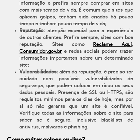
informação e prefira sempre comprar em sites
com mais tempo de vida. É comum que sites que
aplicam golpes, tenham sido criados há pouco
tempo e tenham pouco tempo de vida;
Reputação:
atenção especial para a experiência
de outros clientes. Prefira sempre, sites com boa
reputação. Sites como
Reclame Aqui
,
Consumidor.gov.br
e redes sociais podem trazer
informações importantes sobre um determinado
site;
Vulnerabilidades:
além da reputação, é preciso ter
cuidado com possíveis vulnerabilidades de
segurança, que podem colocar em risco os seus
dados pessoais. Presença de SSL ou HTTPS, são
requisitos mínimos para os dias de hoje, mas por
si só não garante que um site é confiável.
Verifique todas as informações sobre o site para
saber se é seguro, inclusive blacklists de
antívirus, malwares e phishing.