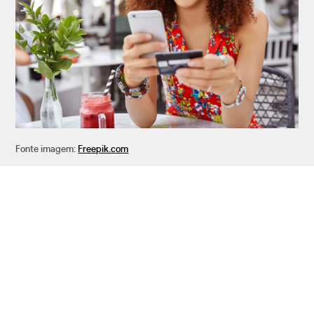
Fonte imagem:
Freepik.com