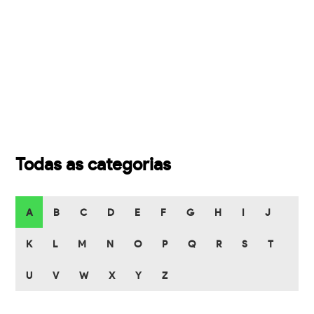
Todas as categorias
A
B
C
D
E
F
G
H
I
J
K
L
M
N
O
P
Q
R
S
T
U
V
W
X
Y
Z