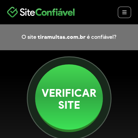
O site
tiramultas.com.br
é confiável?
VERIFICAR
SITE