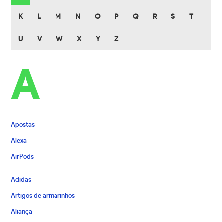
K
L
M
N
O
P
Q
R
S
T
U
V
W
X
Y
Z
A
Apostas
Alexa
AirPods
Adidas
Artigos de armarinhos
Aliança