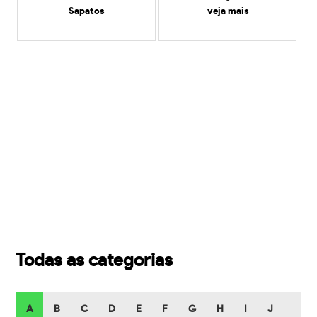
Sapatos
veja mais
Todas as categorias
A
B
C
D
E
F
G
H
I
J