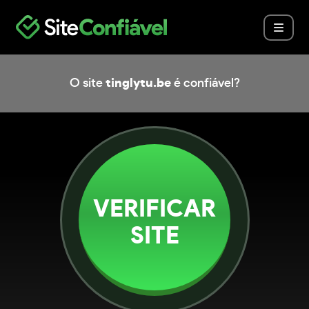
O site
tinglytu.be
é confiável?
VERIFICAR
SITE