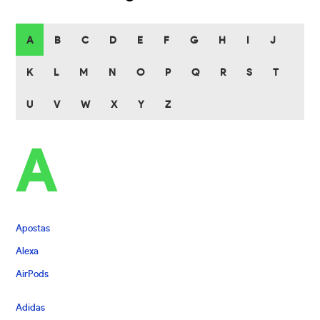
A
B
C
D
E
F
G
H
I
J
K
L
M
N
O
P
Q
R
S
T
U
V
W
X
Y
Z
A
Apostas
Alexa
AirPods
Adidas