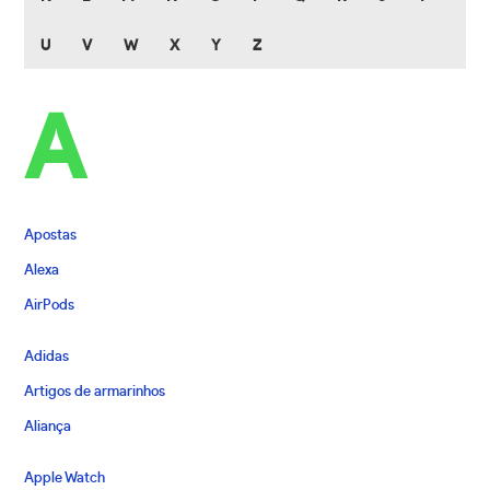
U
V
W
X
Y
Z
A
Apostas
Alexa
AirPods
Adidas
Artigos de armarinhos
Aliança
Apple Watch