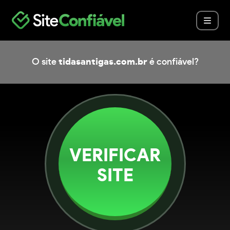
O site
tidasantigas.com.br
é confiável?
VERIFICAR
SITE