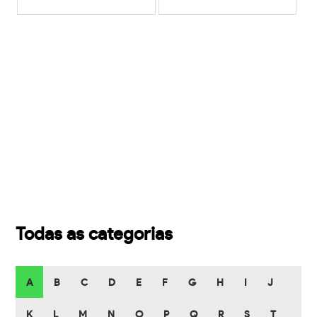
Todas as categorias
A
B
C
D
E
F
G
H
I
J
K
L
M
N
O
P
Q
R
S
T