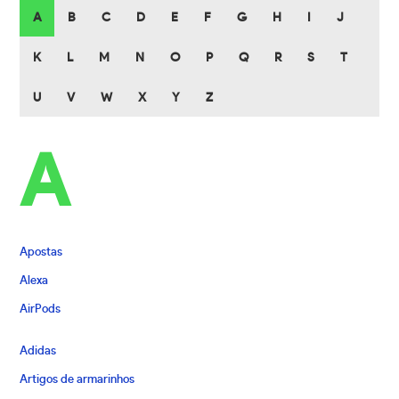
A
B
C
D
E
F
G
H
I
J
K
L
M
N
O
P
Q
R
S
T
U
V
W
X
Y
Z
A
Apostas
Alexa
AirPods
Adidas
Artigos de armarinhos