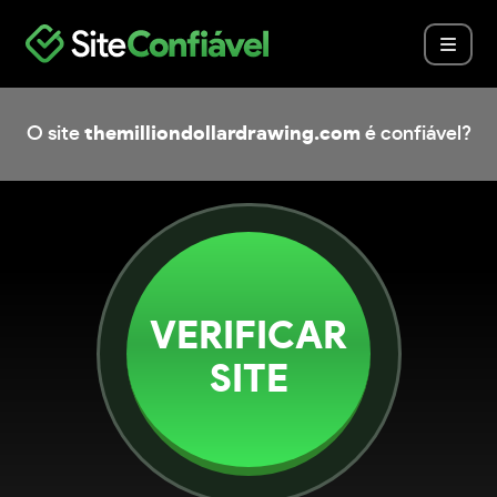
O site
themilliondollardrawing.com
é confiável?
VERIFICAR
SITE