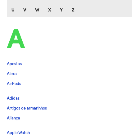
U
V
W
X
Y
Z
A
Apostas
Alexa
AirPods
Adidas
Artigos de armarinhos
Aliança
Apple Watch