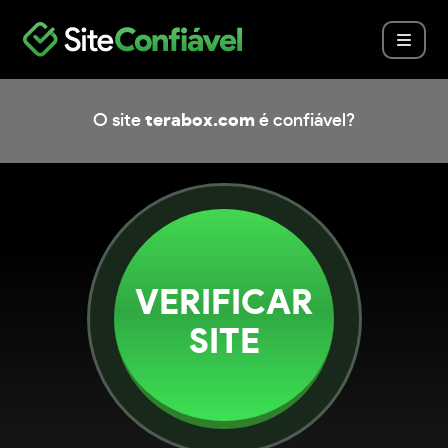
O site
terabox.com
é confiável?
VERIFICAR
SITE