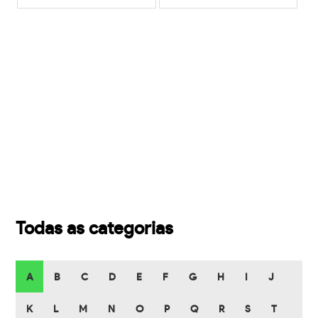
Todas as categorias
A
B
C
D
E
F
G
H
I
J
K
L
M
N
O
P
Q
R
S
T