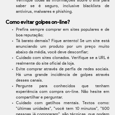
Verifique todas as informações sobre o site para
saber se é seguro, inclusive blacklists de
antívirus, malwares e phishing.
Como evitar golpes on-line?
Prefira sempre comprar em sites populares e de
boa reputação;
Tá barato demais? Fique antento! Se um site está
anunciando um produto por um preço muito
abaixo da média, você deve desconfiar;
Cuidado com sites clonados. Verifique se a URL é
realmente do site oficial da loja.
Evite comprar através de perfis de redes sociais.
Há uma grande incidência de golpes através
desses canais.
Pergunte para conhecidos que tenham
experiência com compra on-line. Não hesite em
compartilhar e perguntar.
Cuidado com gatilhos mentais. Textos como:
"últimas unidades", "você tem 10 minutos", "500
pessoas já compraram", são técnicas, que podem