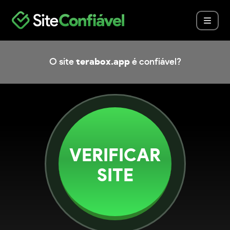
O site
terabox.app
é confiável?
VERIFICAR
SITE