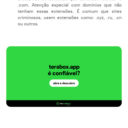
.com. Atenção especial com domínios que não
tenham essas extensões. É comum que sites
criminosos, usem extensões como: .xyz, .ru, .cn
ou outros.