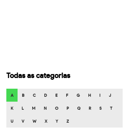
Todas as categorias
A
B
C
D
E
F
G
H
I
J
K
L
M
N
O
P
Q
R
S
T
U
V
W
X
Y
Z