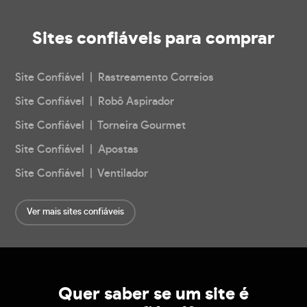
Sites confiáveis
para comprar
Site Confiável | Rastreamento Correios
Site Confiável | Robô Aspirador
Site Confiável | Torneira Gourmet
Site Confiável | Apostas
Site Confiável | Ventilador
Ver mais sites confiáveis
Quer saber se um site é