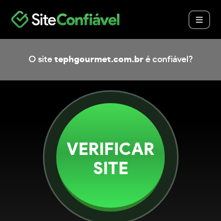
O site
tephgourmet.com.br
é confiável?
VERIFICAR
SITE