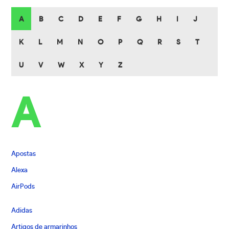
A
B
C
D
E
F
G
H
I
J
K
L
M
N
O
P
Q
R
S
T
U
V
W
X
Y
Z
A
Apostas
Alexa
AirPods
Adidas
Artigos de armarinhos