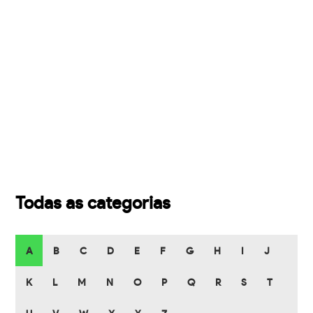
Todas as categorias
A
B
C
D
E
F
G
H
I
J
K
L
M
N
O
P
Q
R
S
T