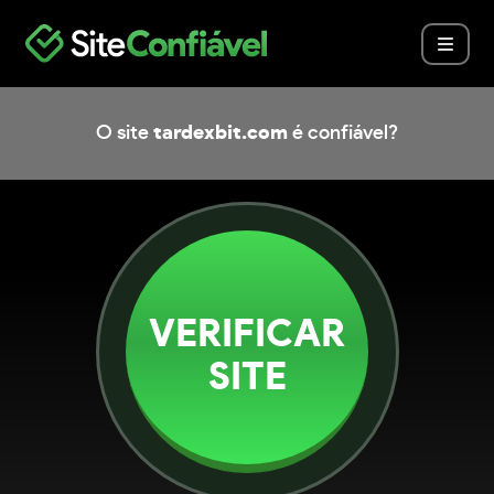
O site
tardexbit.com
é confiável?
VERIFICAR
SITE