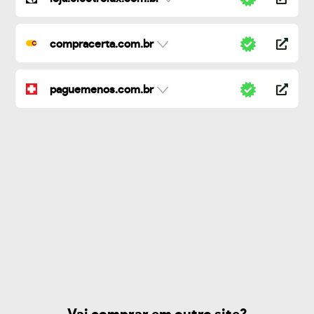
compracerta.com.br
paguemenos.com.br