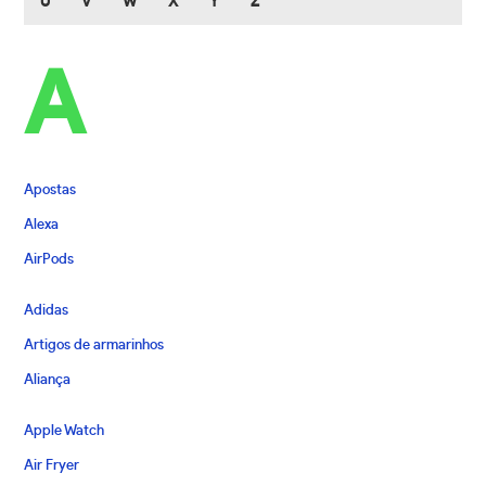
U
V
W
X
Y
Z
A
Apostas
Alexa
AirPods
Adidas
Artigos de armarinhos
Aliança
Apple Watch
Air Fryer