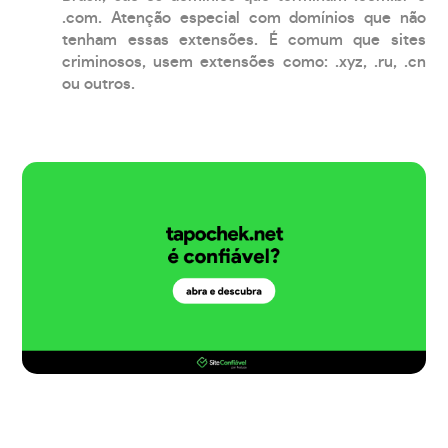
.com. Atenção especial com domínios que não
tenham essas extensões. É comum que sites
criminosos, usem extensões como: .xyz, .ru, .cn
ou outros.