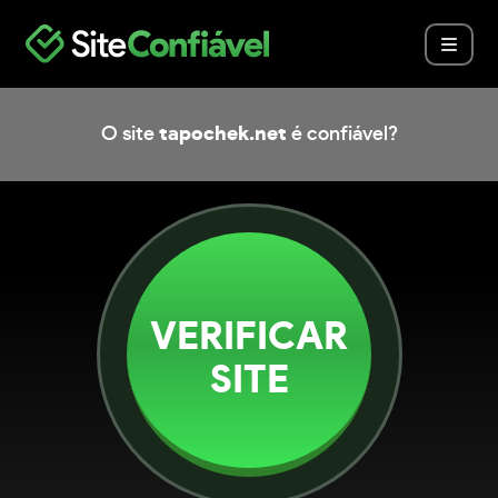
O site
tapochek.net
é confiável?
VERIFICAR
SITE