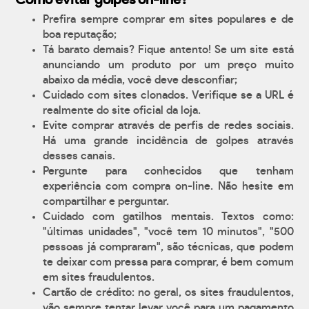
Como evitar golpes on-line?
Prefira sempre comprar em sites populares e de
boa reputação;
Tá barato demais? Fique antento! Se um site está
anunciando um produto por um preço muito
abaixo da média, você deve desconfiar;
Cuidado com sites clonados. Verifique se a URL é
realmente do site oficial da loja.
Evite comprar através de perfis de redes sociais.
Há uma grande incidência de golpes através
desses canais.
Pergunte para conhecidos que tenham
experiência com compra on-line. Não hesite em
compartilhar e perguntar.
Cuidado com gatilhos mentais. Textos como:
"últimas unidades", "você tem 10 minutos", "500
pessoas já compraram", são técnicas, que podem
te deixar com pressa para comprar, é bem comum
em sites fraudulentos.
Cartão de crédito: no geral, os sites fraudulentos,
vão sempre tentar levar você para um pagamento