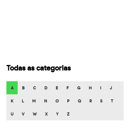
Todas as categorias
A
B
C
D
E
F
G
H
I
J
K
L
M
N
O
P
Q
R
S
T
U
V
W
X
Y
Z