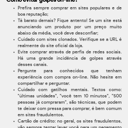
Como evitar golpes on-line?
Prefira sempre comprar em sites populares e de
boa reputação;
Tá barato demais? Fique antento! Se um site está
anunciando um produto por um preço muito
abaixo da média, você deve desconfiar;
Cuidado com sites clonados. Verifique se a URL é
realmente do site oficial da loja.
Evite comprar através de perfis de redes sociais.
Há uma grande incidência de golpes através
desses canais.
Pergunte para conhecidos que tenham
experiência com compra on-line. Não hesite em
compartilhar e perguntar.
Cuidado com gatilhos mentais. Textos como:
"últimas unidades", "você tem 10 minutos", "500
pessoas já compraram", são técnicas, que podem
te deixar com pressa para comprar, é bem comum
em sites fraudulentos.
Cartão de crédito: no geral, os sites fraudulentos,
vão sempre tentar levar você para um pagamento