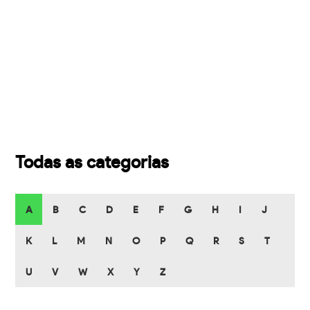
Todas as categorias
A
B
C
D
E
F
G
H
I
J
K
L
M
N
O
P
Q
R
S
T
U
V
W
X
Y
Z