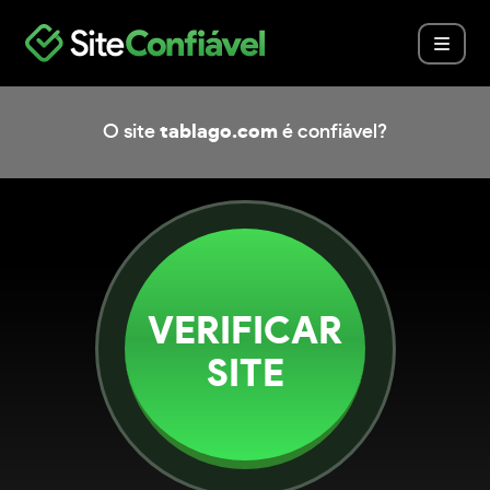
O site
tablago.com
é confiável?
VERIFICAR
SITE