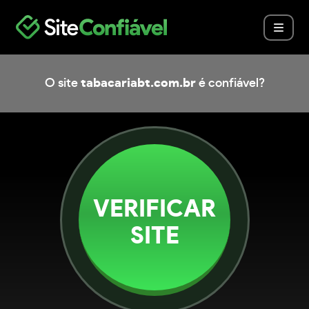
O site
tabacariabt.com.br
é confiável?
VERIFICAR
SITE