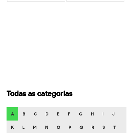
Todas as categorias
A
B
C
D
E
F
G
H
I
J
K
L
M
N
O
P
Q
R
S
T