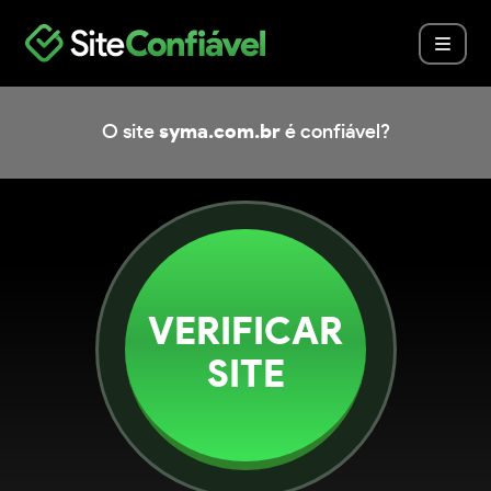
O site
syma.com.br
é confiável?
VERIFICAR
SITE