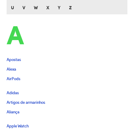
U
V
W
X
Y
Z
A
Apostas
Alexa
AirPods
Adidas
Artigos de armarinhos
Aliança
Apple Watch