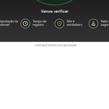
Vamos verificar
Reputação na
Tempo de
Site é
Selos
nternet
registro
verdadeiro
segur
CONTINUA DEPOIS DA PUBLICIDADE