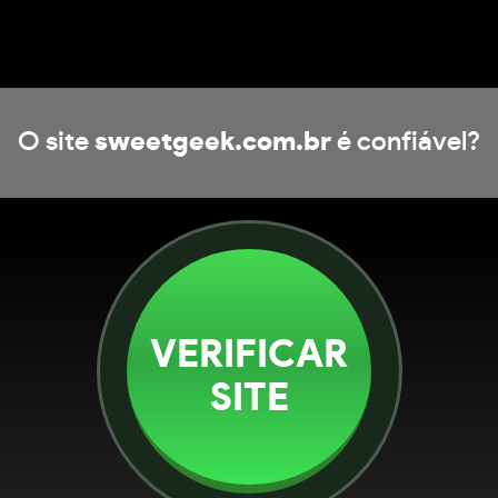
O site
sweetgeek.com.br
é confiável?
VERIFICAR
SITE