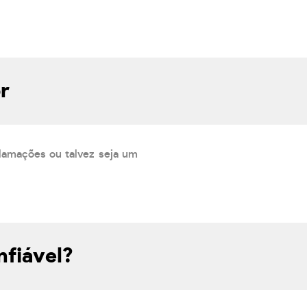
r
lamações ou talvez seja um
fiável?