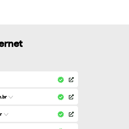
ternet
.br
r