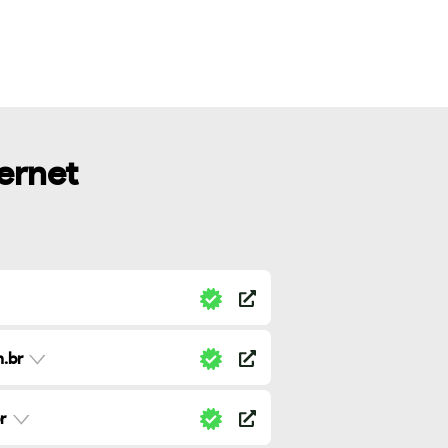
ternet
.br
r