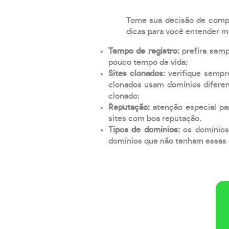
Tome sua decisão de compra
dicas para você entender m
Tempo de registro:
prefira sem
pouco tempo de vida;
Sites clonados:
verifique sempr
clonados usam domínios diferen
clonado;
Reputação:
atenção especial par
sites com boa reputação.
Tipos de domínios:
os domínios
domínios que não tenham essas e