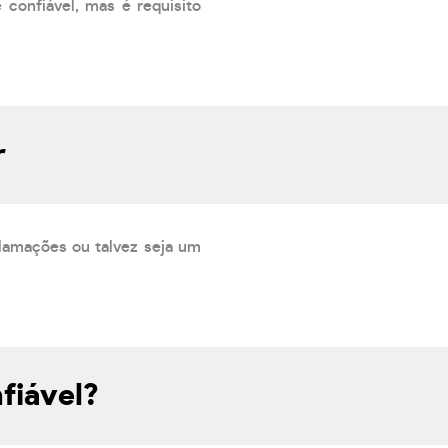
confiável, mas é requisito
r
lamações ou talvez seja um
fiável?