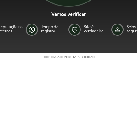
Vamos verificar
Reputação na
Tempo de
Site é
Selos
nternet
registro
verdadeiro
segur
CONTINUA DEPOIS DA PUBLICIDADE