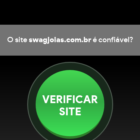
O site
swagjoias.com.br
é confiável?
VERIFICAR
SITE