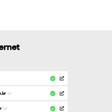
ternet
.br
r