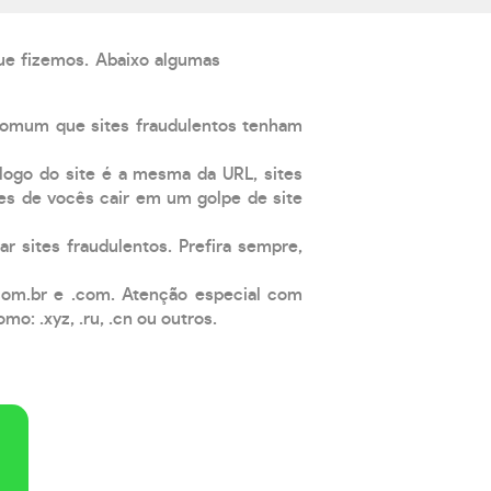
que fizemos. Abaixo algumas
comum que sites fraudulentos tenham
 logo do site é a mesma da URL, sites
es de vocês cair em um golpe de site
ar sites fraudulentos. Prefira sempre,
com.br e .com. Atenção especial com
: .xyz, .ru, .cn ou outros.