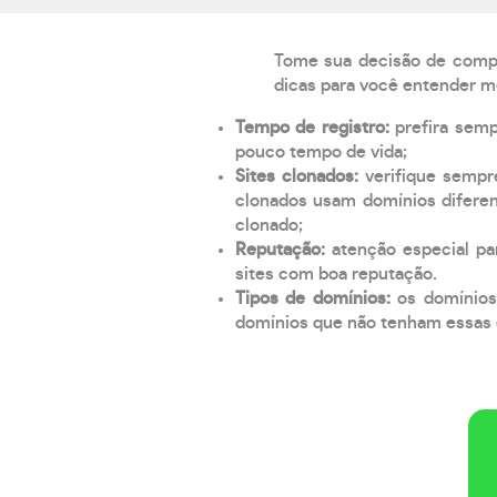
Tome sua decisão de compra
dicas para você entender m
Tempo de registro:
prefira sem
pouco tempo de vida;
Sites clonados:
verifique sempr
clonados usam domínios diferen
clonado;
Reputação:
atenção especial par
sites com boa reputação.
Tipos de domínios:
os domínios
domínios que não tenham essas e