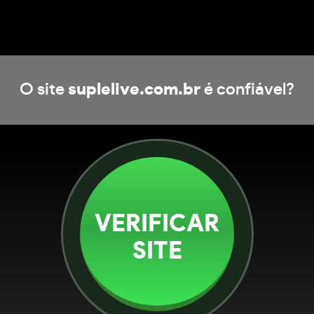
O site
suplelive.com.br
é confiável?
VERIFICAR
SITE