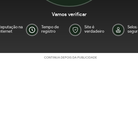
Vamos verificar
Reputação na
Tempo de
Site é
Selos
nternet
registro
verdadeiro
segur
CONTINUA DEPOIS DA PUBLICIDADE