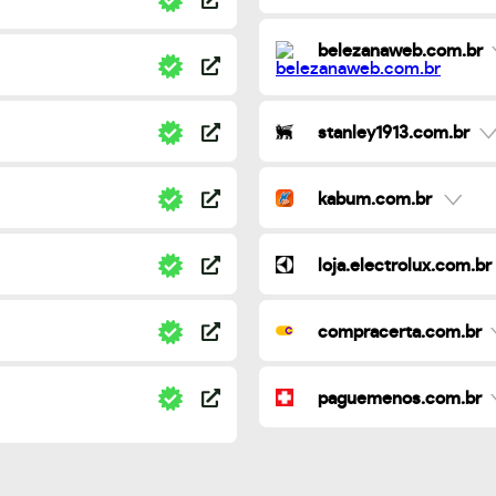
belezanaweb.com.br
stanley1913.com.br
kabum.com.br
loja.electrolux.com.br
compracerta.com.br
paguemenos.com.br