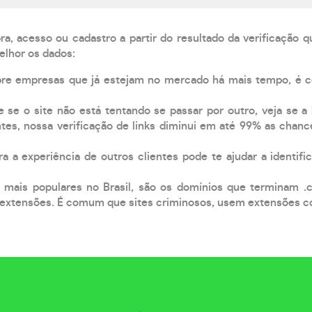
, acesso ou cadastro a partir do resultado da verificação 
elhor os dados:
pre empresas que já estejam no mercado há mais tempo, é 
e se o site não está tentando se passar por outro, veja se a
tes, nossa verificação de links diminui em até 99% as chanc
a a experiência de outros clientes pode te ajudar a identific
 mais populares no Brasil, são os domínios que terminam .
xtensões. É comum que sites criminosos, usem extensões como