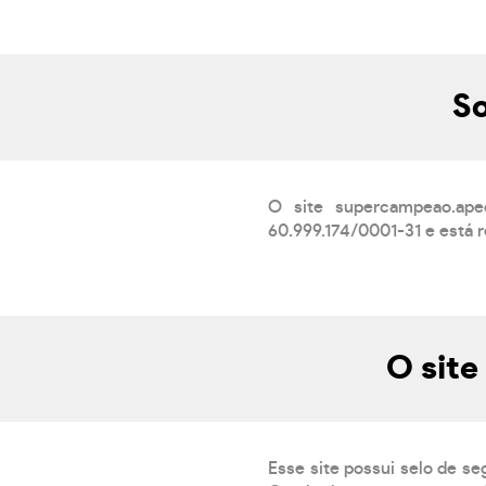
S
O site supercampeao.ape
60.999.174/0001-31 e está r
O sit
Esse site possui selo de se