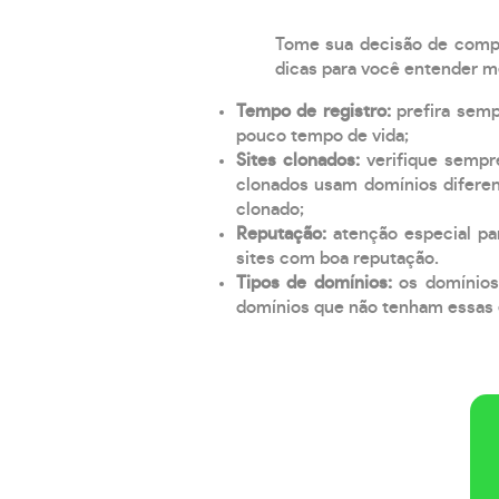
Tome sua decisão de compra
dicas para você entender m
Tempo de registro:
prefira sem
pouco tempo de vida;
Sites clonados:
verifique sempr
clonados usam domínios diferen
clonado;
Reputação:
atenção especial par
sites com boa reputação.
Tipos de domínios:
os domínios
domínios que não tenham essas e