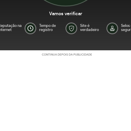
Vamos verificar
Reputação na
Tempo de
Site é
Selos
nternet
registro
verdadeiro
segur
CONTINUA DEPOIS DA PUBLICIDADE