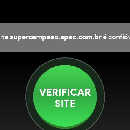
ite
supercampeao.apec.com.br
é confiá
VERIFICAR
SITE