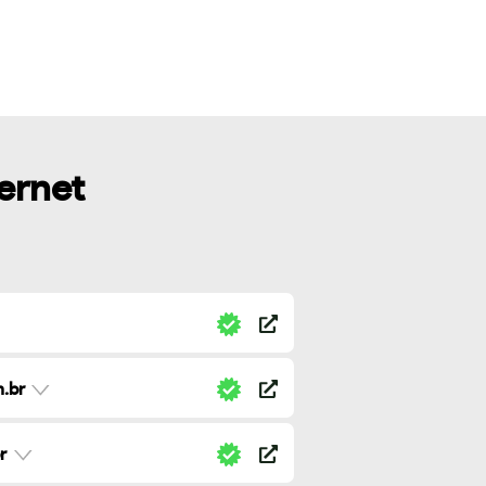
ternet
.br
r