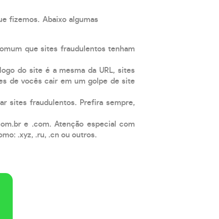
que fizemos. Abaixo algumas
comum que sites fraudulentos tenham
 logo do site é a mesma da URL, sites
es de vocês cair em um golpe de site
ar sites fraudulentos. Prefira sempre,
com.br e .com. Atenção especial com
: .xyz, .ru, .cn ou outros.