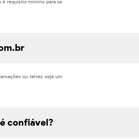
 é requisito mínimo para os
om.br
lamações ou talvez seja um
é confiável?