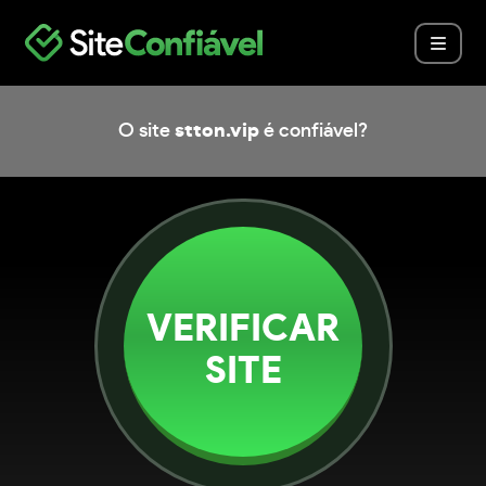
O site
stton.vip
é confiável?
VERIFICAR
SITE