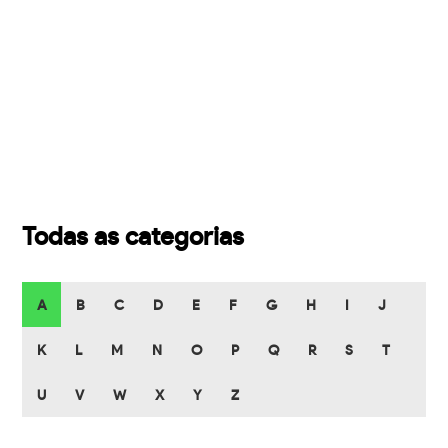
Todas as categorias
A
B
C
D
E
F
G
H
I
J
K
L
M
N
O
P
Q
R
S
T
U
V
W
X
Y
Z