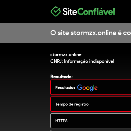
O site stormzx.online é co
stormzx.online
CNPJ: Informação indisponível
Resultado:
Resultados
Tempo de registro
HTTPS