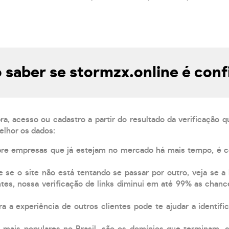
saber se stormzx.online é conf
, acesso ou cadastro a partir do resultado da verificação 
elhor os dados:
pre empresas que já estejam no mercado há mais tempo, é 
e se o site não está tentando se passar por outro, veja se a
tes, nossa verificação de links diminui em até 99% as chanc
a a experiência de outros clientes pode te ajudar a identific
 mais populares no Brasil, são os domínios que terminam .