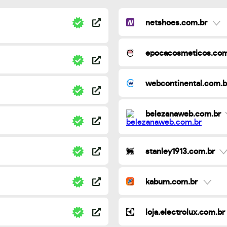
netshoes.com.br
epocacosmeticos.com
webcontinental.com.b
belezanaweb.com.br
stanley1913.com.br
kabum.com.br
loja.electrolux.com.br