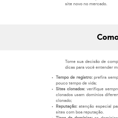
site novo no mercado.
Como 
Tome sua decisão de compra
dicas para você entender m
Tempo de registro:
prefira sem
pouco tempo de vida;
Sites clonados:
verifique sempr
clonados usam domínios diferen
clonado;
Reputação:
atenção especial par
sites com boa reputação.
Tipos de domínios:
os domínios