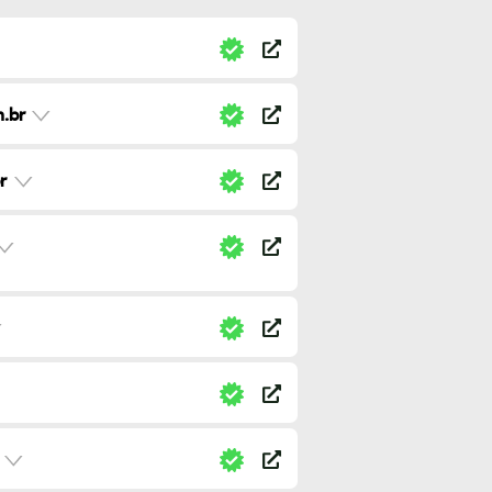
.br
r