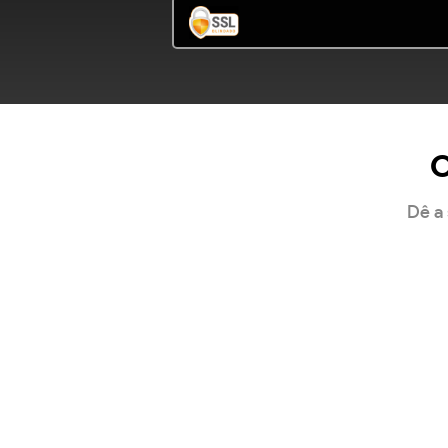
O
Dê a 