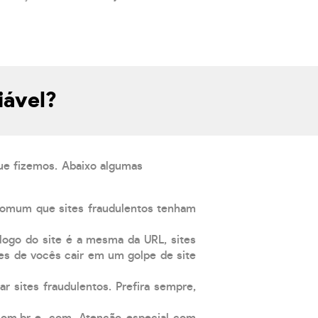
iável?
que fizemos. Abaixo algumas
comum que sites fraudulentos tenham
 logo do site é a mesma da URL, sites
es de vocês cair em um golpe de site
ar sites fraudulentos. Prefira sempre,
com.br e .com. Atenção especial com