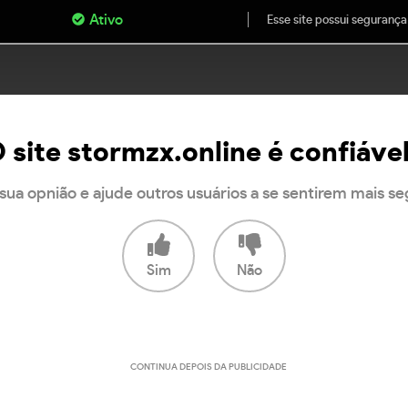
Ativo
Esse site possui segurança
 site stormzx.online é confiáve
sua opnião e ajude outros usuários a se sentirem mais s
Sim
Não
CONTINUA DEPOIS DA PUBLICIDADE