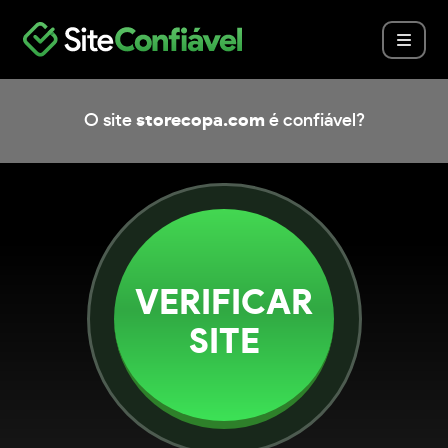
O site
storecopa.com
é confiável?
VERIFICAR
SITE