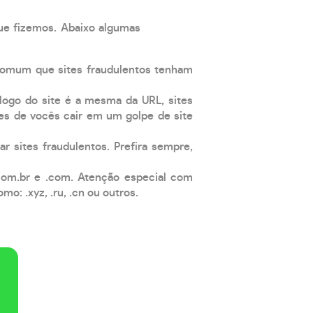
que fizemos. Abaixo algumas
comum que sites fraudulentos tenham
 logo do site é a mesma da URL, sites
es de vocês cair em um golpe de site
ar sites fraudulentos. Prefira sempre,
com.br e .com. Atenção especial com
: .xyz, .ru, .cn ou outros.