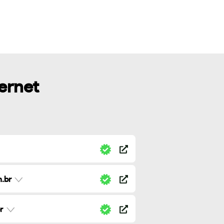
ternet
.br
r