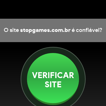
O site
stopgames.com.br
é confiável?
VERIFICAR
SITE