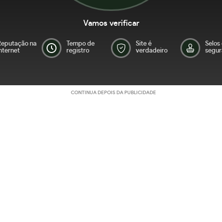
Vamos verificar
Reputação na
Tempo de
Site é
Selos
nternet
registro
verdadeiro
segur
CONTINUA DEPOIS DA PUBLICIDADE