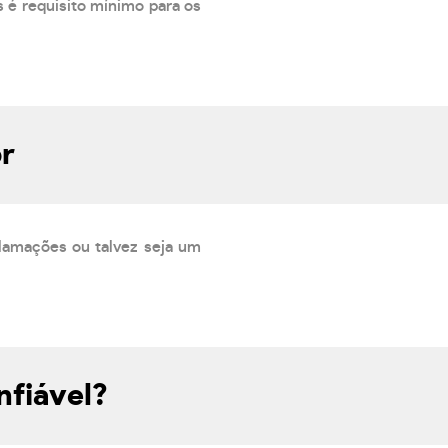
 é requisito mínimo para os
r
lamações ou talvez seja um
fiável?