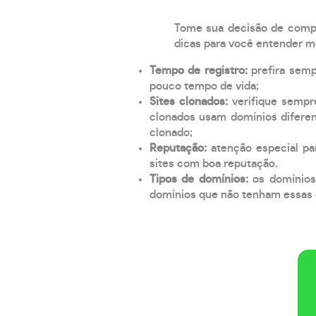
Tome sua decisão de compra
dicas para você entender m
Tempo de registro:
prefira sem
pouco tempo de vida;
Sites clonados:
verifique sempr
clonados usam domínios diferen
clonado;
Reputação:
atenção especial par
sites com boa reputação.
Tipos de domínios:
os domínios
domínios que não tenham essas e