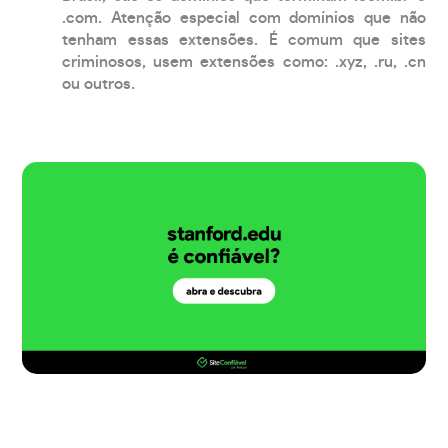
.com. Atenção especial com domínios que não
tenham essas extensões. É comum que sites
criminosos, usem extensões como: .xyz, .ru, .cn
ou outros.