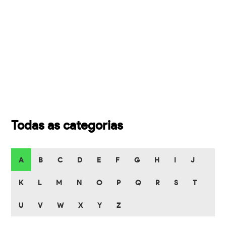
Todas as categorias
A
B
C
D
E
F
G
H
I
J
K
L
M
N
O
P
Q
R
S
T
U
V
W
X
Y
Z