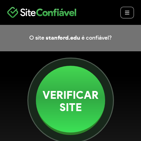
O site
stanford.edu
é confiável?
VERIFICAR
SITE