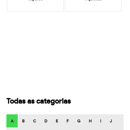
Todas as categorias
A
B
C
D
E
F
G
H
I
J