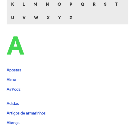
K
L
M
N
O
P
Q
R
S
T
U
V
W
X
Y
Z
A
Apostas
Alexa
AirPods
Adidas
Artigos de armarinhos
Aliança