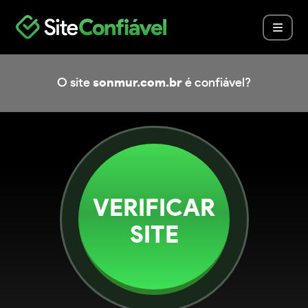
O site
sonmur.com.br
é confiável?
VERIFICAR
SITE