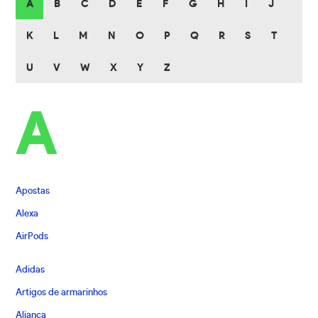
A
B
C
D
E
F
G
H
I
J
K
L
M
N
O
P
Q
R
S
T
U
V
W
X
Y
Z
A
Apostas
Alexa
AirPods
Adidas
Artigos de armarinhos
Aliança