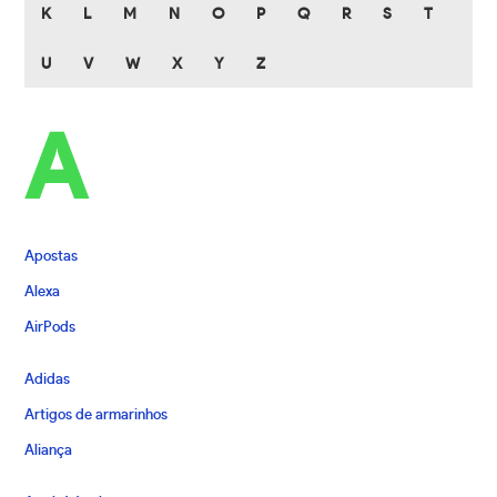
K
L
M
N
O
P
Q
R
S
T
U
V
W
X
Y
Z
A
Apostas
Alexa
AirPods
Adidas
Artigos de armarinhos
Aliança