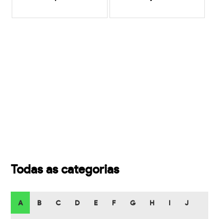
Todas as categorias
A
B
C
D
E
F
G
H
I
J