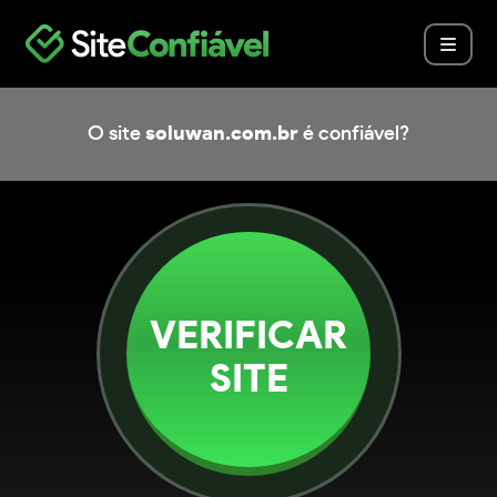
O site
soluwan.com.br
é confiável?
VERIFICAR
SITE