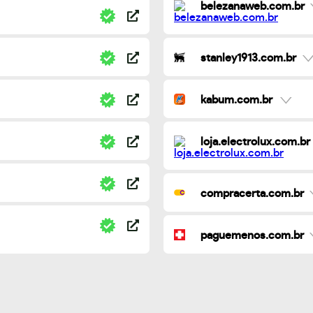
belezanaweb.com.br
stanley1913.com.br
kabum.com.br
loja.electrolux.com.br
compracerta.com.br
paguemenos.com.br