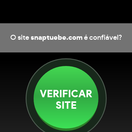
O site
snaptuebe.com
é confiável?
VERIFICAR
SITE