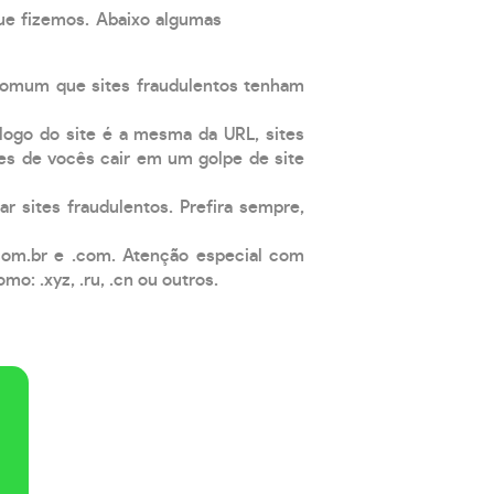
que fizemos. Abaixo algumas
comum que sites fraudulentos tenham
 logo do site é a mesma da URL, sites
es de vocês cair em um golpe de site
ar sites fraudulentos. Prefira sempre,
com.br e .com. Atenção especial com
: .xyz, .ru, .cn ou outros.