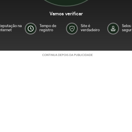
Vamos verificar
Reputação na
Tempo de
Site é
Selos
nternet
registro
verdadeiro
segur
CONTINUA DEPOIS DA PUBLICIDADE