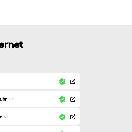
ternet
.br
r