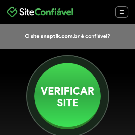
O site
snaptik.com.br
é confiável?
VERIFICAR
SITE