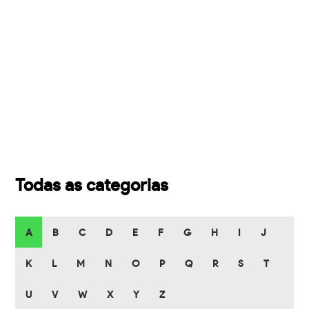
Todas as categorias
A
B
C
D
E
F
G
H
I
J
K
L
M
N
O
P
Q
R
S
T
U
V
W
X
Y
Z