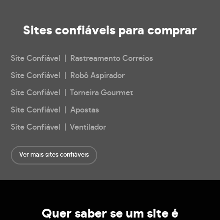
Sites confiáveis
para comprar
Site Confiável | Rastreamento Correios
Site Confiável | Robô Aspirador
Site Confiável | Torneira Gourmet
Site Confiável | Apostas
Site Confiável | Ventilador
Ver mais sites confiáveis
Quer saber se um site é