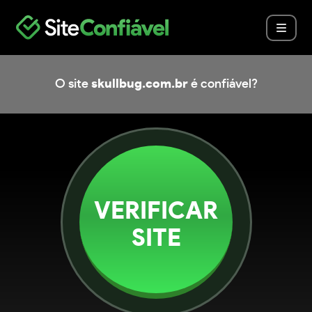
O site
skullbug.com.br
é confiável?
VERIFICAR
SITE