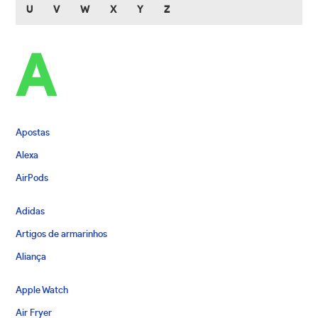
U
V
W
X
Y
Z
A
Apostas
Alexa
AirPods
Adidas
Artigos de armarinhos
Aliança
Apple Watch
Air Fryer