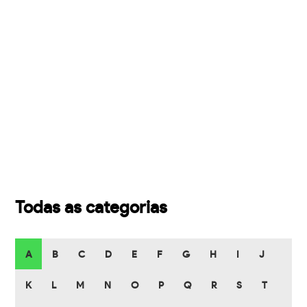
Todas as categorias
A
B
C
D
E
F
G
H
I
J
K
L
M
N
O
P
Q
R
S
T