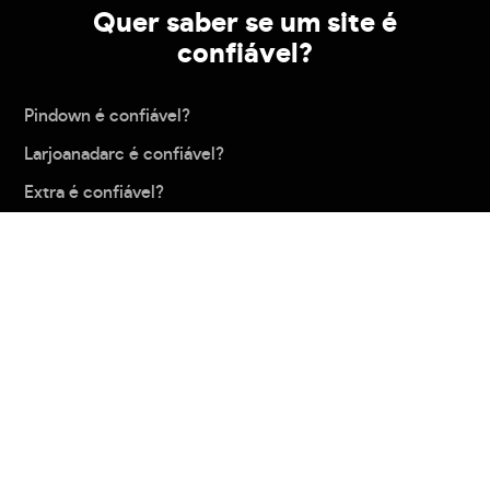
Quer saber se um site é
confiável?
Pindown é confiável?
Larjoanadarc é confiável?
Extra é confiável?
Epocacosmeticos é confiável?
Artesanou é confiável?
Carregar mais
Política de privacidade