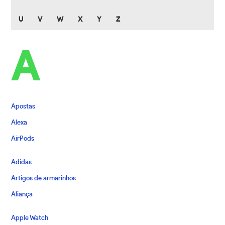
U
V
W
X
Y
Z
A
Apostas
Alexa
AirPods
Adidas
Artigos de armarinhos
Aliança
Apple Watch