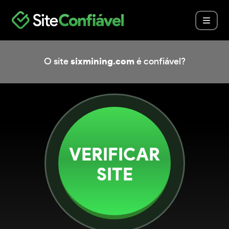
O site
sixmining.com
é confiável?
VERIFICAR
SITE