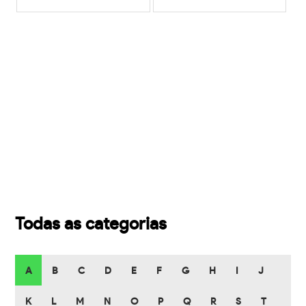
Todas as categorias
A
B
C
D
E
F
G
H
I
J
K
L
M
N
O
P
Q
R
S
T