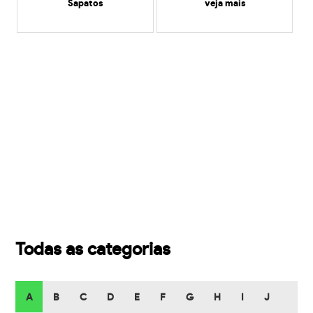
Sapatos
veja mais
Todas as categorias
A
B
C
D
E
F
G
H
I
J