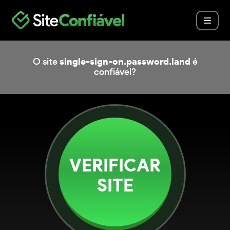
O site
single-sign-on.password.land
é
confiável?
VERIFICAR
SITE