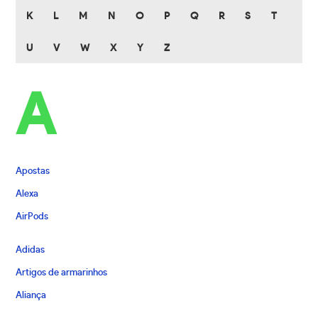
K
L
M
N
O
P
Q
R
S
T
U
V
W
X
Y
Z
A
Apostas
Alexa
AirPods
Adidas
Artigos de armarinhos
Aliança