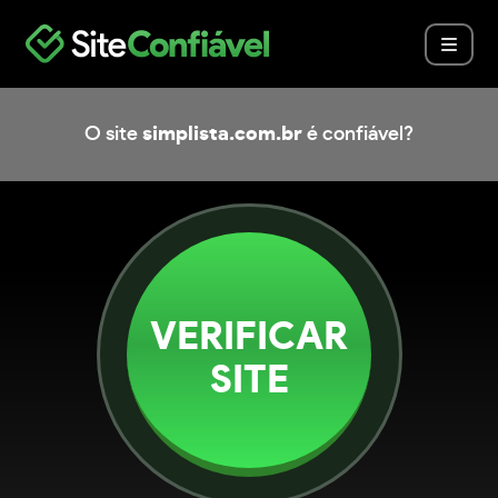
O site
simplista.com.br
é confiável?
VERIFICAR
SITE