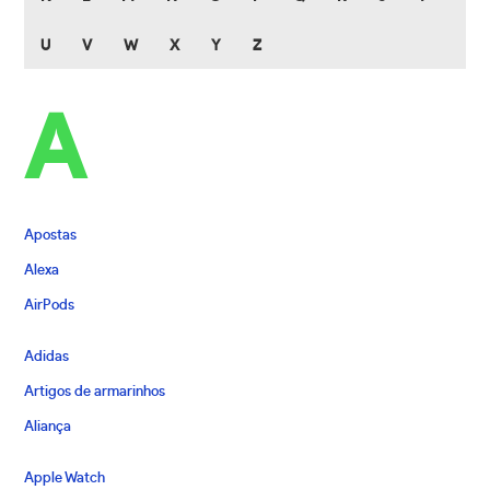
U
V
W
X
Y
Z
A
Apostas
Alexa
AirPods
Adidas
Artigos de armarinhos
Aliança
Apple Watch