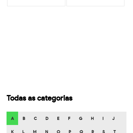
Todas as categorias
A
B
C
D
E
F
G
H
I
J
K
L
M
N
O
P
Q
R
S
T