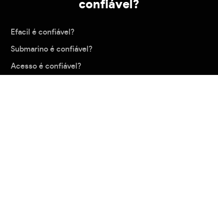
confiável?
Efacil é confiável?
Submarino é confiável?
Acesso é confiável?
Magazinevoce é confiável?
Bigcupom é confiável?
Carregar mais
Política de privacidade