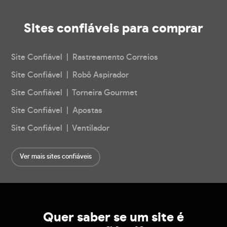
Sites confiáveis
para comprar
Site Confiável | Rastreamento Correios
Site Confiável | Robô Aspirador
Site Confiável | Torneira Gourmet
Site Confiável | Apostas
Site Confiável | Ventilador
Ver mais sites confiáveis
Quer saber se um site é