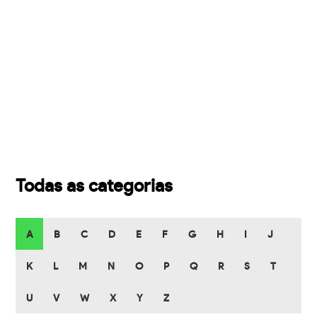
Todas as categorias
A
B
C
D
E
F
G
H
I
J
K
L
M
N
O
P
Q
R
S
T
U
V
W
X
Y
Z