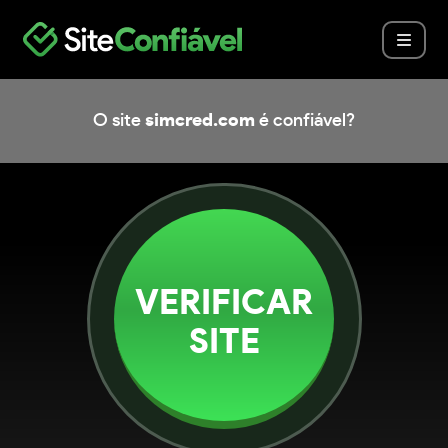
O site
simcred.com
é confiável?
VERIFICAR
SITE