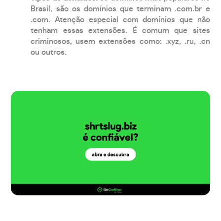
Brasil, são os domínios que terminam .com.br e
.com. Atenção especial com domínios que não
tenham essas extensões. É comum que sites
criminosos, usem extensões como: .xyz, .ru, .cn
ou outros.