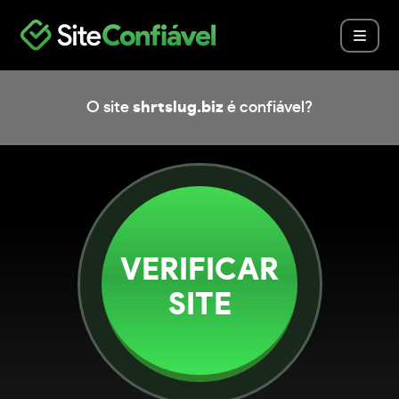
O site
shrtslug.biz
é confiável?
VERIFICAR
SITE