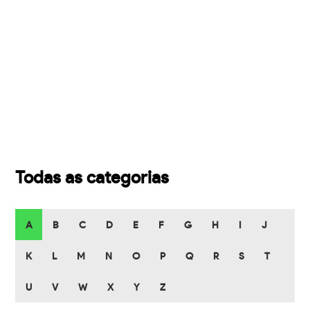
Todas as categorias
A
B
C
D
E
F
G
H
I
J
K
L
M
N
O
P
Q
R
S
T
U
V
W
X
Y
Z