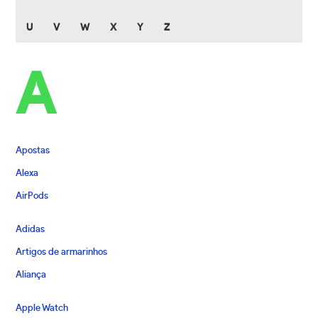
U
V
W
X
Y
Z
A
Apostas
Alexa
AirPods
Adidas
Artigos de armarinhos
Aliança
Apple Watch