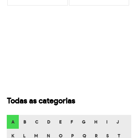
Todas as categorias
A
B
C
D
E
F
G
H
I
J
K
L
M
N
O
P
Q
R
S
T