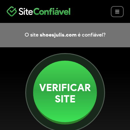
O site
shoesjulis.com
é confiável?
VERIFICAR
SITE