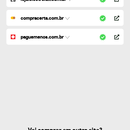
compracerta.com.br
paguemenos.com.br