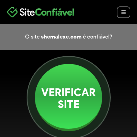
O site
shemalexe.com
é confiável?
VERIFICAR
SITE