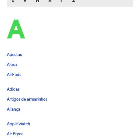
U
V
W
X
Y
Z
A
Apostas
Alexa
AirPods
Adidas
Artigos de armarinhos
Aliança
Apple Watch
Air Fryer