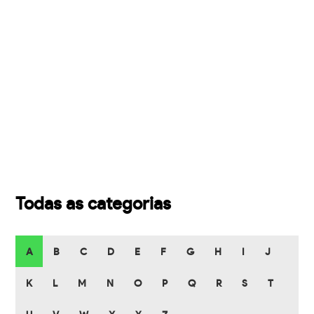
Todas as categorias
A
B
C
D
E
F
G
H
I
J
K
L
M
N
O
P
Q
R
S
T