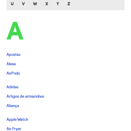
U
V
W
X
Y
Z
A
Apostas
Alexa
AirPods
Adidas
Artigos de armarinhos
Aliança
Apple Watch
Air Fryer