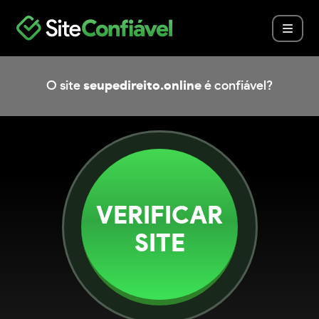
O site
seupedireito.online
é confiável?
VERIFICAR
SITE