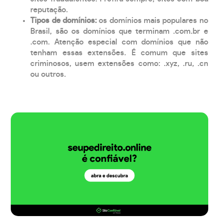
reputação.
Tipos de domínios:
os domínios mais populares no
Brasil, são os domínios que terminam .com.br e
.com. Atenção especial com domínios que não
tenham essas extensões. É comum que sites
criminosos, usem extensões como: .xyz, .ru, .cn
ou outros.