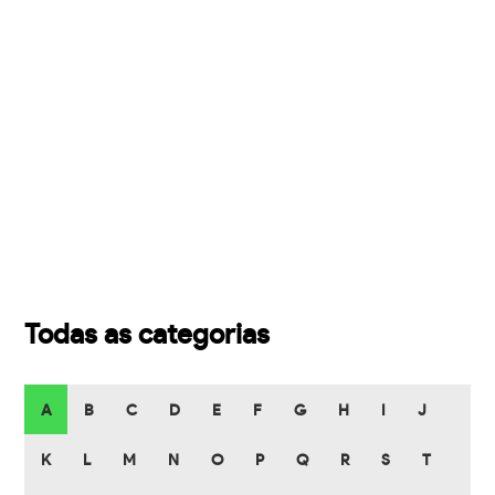
Todas as categorias
A
B
C
D
E
F
G
H
I
J
K
L
M
N
O
P
Q
R
S
T