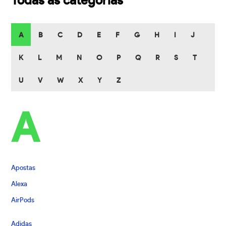
Todas as categorias
A
B
C
D
E
F
G
H
I
J
K
L
M
N
O
P
Q
R
S
T
U
V
W
X
Y
Z
A
Apostas
Alexa
AirPods
Adidas