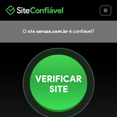
O site
seraza.com.br
é confiável?
VERIFICAR
SITE