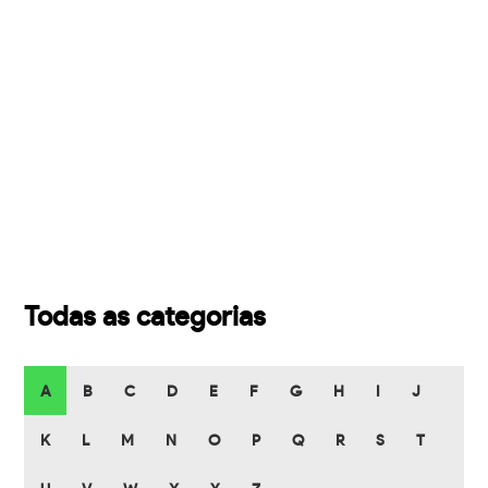
Todas as categorias
A
B
C
D
E
F
G
H
I
J
K
L
M
N
O
P
Q
R
S
T