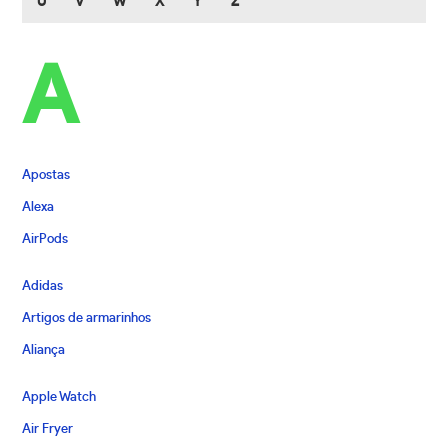
U
V
W
X
Y
Z
A
Apostas
Alexa
AirPods
Adidas
Artigos de armarinhos
Aliança
Apple Watch
Air Fryer