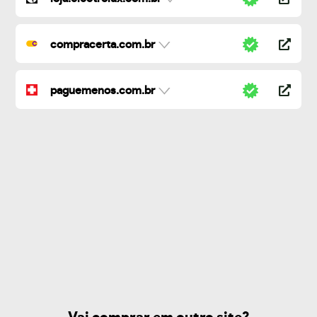
compracerta.com.br
paguemenos.com.br