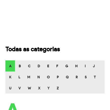
Todas as categorias
A
B
C
D
E
F
G
H
I
J
K
L
M
N
O
P
Q
R
S
T
U
V
W
X
Y
Z