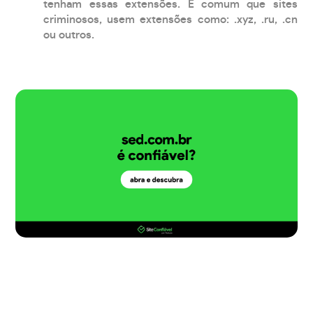
tenham essas extensões. É comum que sites
criminosos, usem extensões como: .xyz, .ru, .cn
ou outros.