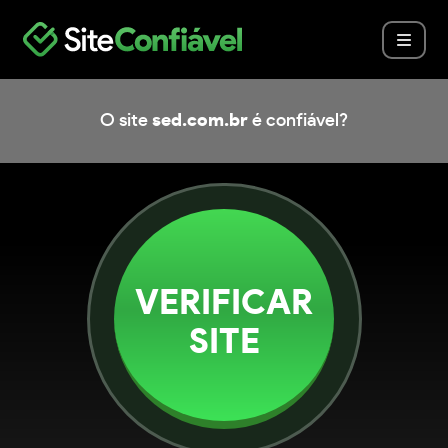
O site
sed.com.br
é confiável?
VERIFICAR
SITE