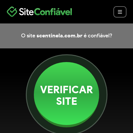
O site
scentinela.com.br
é confiável?
VERIFICAR
SITE