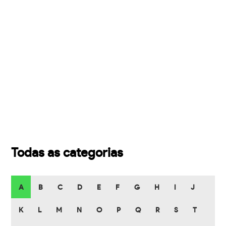
Todas as categorias
A
B
C
D
E
F
G
H
I
J
K
L
M
N
O
P
Q
R
S
T