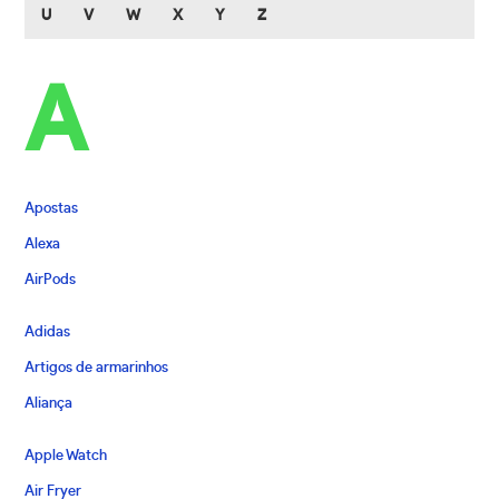
U
V
W
X
Y
Z
A
Apostas
Alexa
AirPods
Adidas
Artigos de armarinhos
Aliança
Apple Watch
Air Fryer